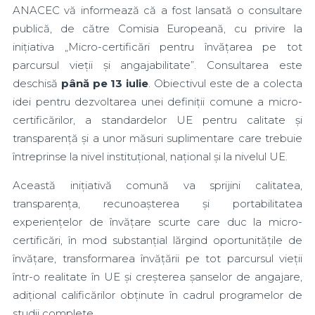
ANACEC vă informează că a fost lansată o consultare
publică, de către Comisia Europeană, cu privire la
inițiativa „Micro-certificări pentru învățarea pe tot
parcursul vieții și angajabilitate”. Consultarea este
deschisă
până pe 13 iulie
. Obiectivul este de a colecta
idei pentru dezvoltarea unei definiții comune a micro-
certificărilor, a standardelor UE pentru calitate și
transparență și a unor măsuri suplimentare care trebuie
întreprinse la nivel instituțional, național și la nivelul UE.
Această inițiativă comună va sprijini calitatea,
transparența, recunoașterea și portabilitatea
experiențelor de învățare scurte care duc la micro-
certificări, în mod substanțial lărgind oportunitățile de
învățare, transformarea învățării pe tot parcursul vieții
într-o realitate în UE și creșterea șanselor de angajare,
adițional calificărilor obținute în cadrul programelor de
studii complete.