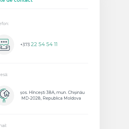
te de contact
efon:
22 54 54 11
+373
esă:
șos. Hîncești 38A, mun. Chişinău
MD-2028, Republica Moldova
ail: