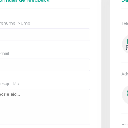
ormular de feedback
Da
renume, Nume
Tel
-mail
Adr
esajul tău
E-m