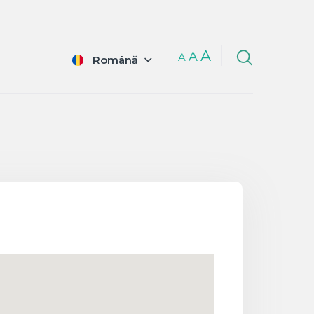
A
A
A
Română