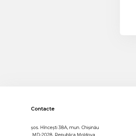
Contacte
șos. Hîncești 38A, mun. Chişinău
MD-2028, Republica Moldova