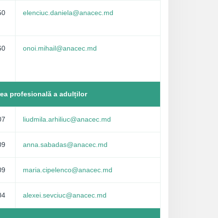
50
elenciuc.daniela@anacec.md
60
onoi.mihail@anacec.md
ea profesională a adulților
07
liudmila.arhiliuc@anacec.md
09
anna.sabadas@anacec.md
09
maria.cipelenco@anacec.md
04
alexei.sevciuc@anacec.md