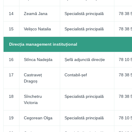
14
Zeamă Jana
Specialistă principală
78 38 
15
Velișco Natalia
Specialistă principală
78 38 
Direcția management instituțional
16
Stînca Nadejda
Șefă adjunctă direcție
78 10 
17
Castraveț
Contabil-șef
78 38 
Dragoș
18
Sînchetru
Specialistă principală
78 38 
Victoria
19
Cegorean Olga
Specialistă principală
78 10 