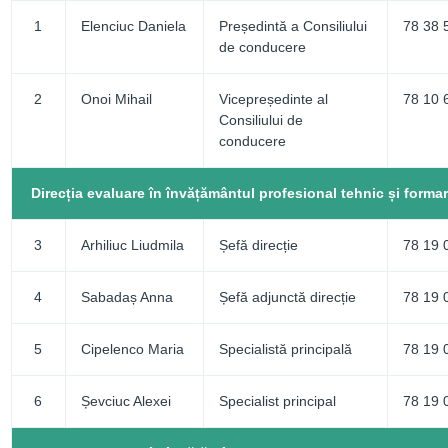
1
Elenciuc Daniela
Președintă a Consiliului
78 38 
de conducere
2
Onoi Mihail
Vicepreședinte al
78 10 
Consiliului de
conducere
Direcția evaluare în învățământul profesional tehnic și formar
3
Arhiliuc Liudmila
Șefă direcție
78 19 
4
Sabadaș Anna
Șefă adjunctă direcție
78 19 
5
Cipelenco Maria
Specialistă principală
78 19 
6
Șevciuc Alexei
Specialist principal
78 19 