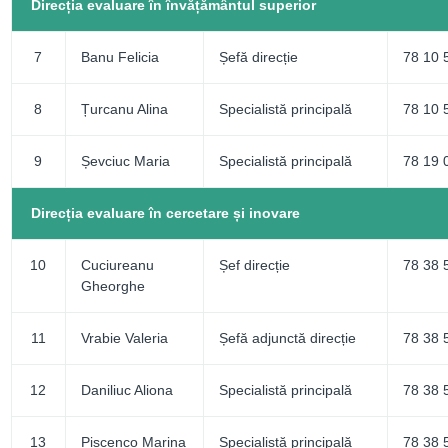
Direcția evaluare în învățământul superior
7
Banu Felicia
Șefă direcție
78 10 
8
Țurcanu Alina
Specialistă principală
78 10 
9
Șevciuc Maria
Specialistă principală
78 19 
Direcția evaluare în cercetare și inovare
10
Cuciureanu
Șef direcție
78 38 
Gheorghe
11
Vrabie Valeria
Șefă adjunctă direcție
78 38 
12
Daniliuc Aliona
Specialistă principală
78 38 
13
Pișcenco Marina
Specialistă principală
78 38 