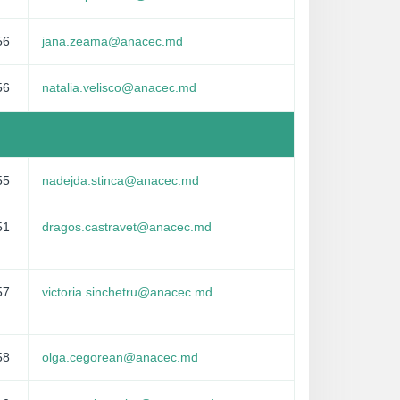
56
jana.zeama@anacec.md
56
natalia.velisco@anacec.md
55
nadejda.stinca@anacec.md
51
dragos.castravet@anacec.md
57
victoria.sinchetru@anacec.md
58
olga.cegorean@anacec.md