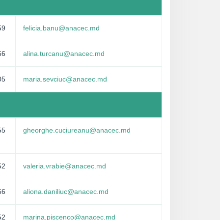
59
felicia.banu@anacec.md
56
alina.turcanu@anacec.md
05
maria.sevciuc@anacec.md
55
gheorghe.cuciureanu@anacec.md
52
valeria.vrabie@anacec.md
56
aliona.daniliuc@anacec.md
52
marina.piscenco@anacec.md