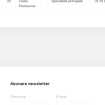
20
Cerbu
Specialistă principală
78 19 
Parascovia
Abonare newsletter
Prenume
E-mail