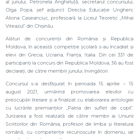
al juriului, Petronela Angheluță, secretarul concursului,
Olga Popa, șef adjunct Direcția Educație Ungheni,
Aliona Caseanciuc, profesoară la Liceul Teoretic „Mihai
Viteazul” din Chișinău.
Alături de concurenții din România și Republica
Moldova, în această competiție școlară s-au încadrat și
elevi din Grecia, Ucraina, Franța, Italia. Din cei 331 de
participanți la concurs din Republica Moldova, 36 au fost
declarați, de către membrii juriului, învingători.
Concursul s-a desfășurat în perioada 15 aprilie – 15
august 2021, urmărind promovarea elevilor cu
preocupări literare și a finalizat cu elaborarea antologiei
cu lucrările premianților „Patria din suflet de copil”.
Jurizarea a fost realizată de către membri ai Uniunii
Scriitorilor din România, profesori de limba şi literatura
română, cu competenţe recunoscute în domeniu, iar