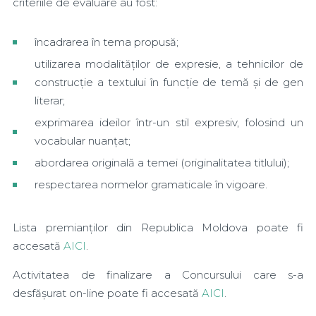
criteriile de evaluare au fost:
încadrarea în tema propusă;
utilizarea modalităţilor de expresie, a tehnicilor de
construcţie a textului în funcţie de temă şi de gen
literar;
exprimarea ideilor într-un stil expresiv, folosind un
vocabular nuanţat;
abordarea originală a temei (originalitatea titlului);
respectarea normelor gramaticale în vigoare.
Lista premianților din Republica Moldova poate fi
accesată
AICI
.
Activitatea de finalizare a Concursului care s-a
desfășurat on-line poate fi accesată
AICI
.