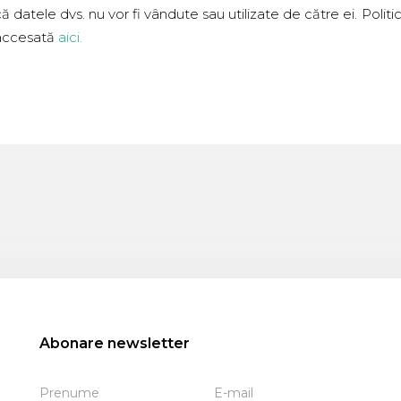
ă datele dvs. nu vor fi vândute sau utilizate de către ei. Poli
accesată
aici
.
Abonare newsletter
Prenume
E-mail