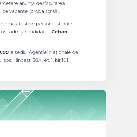
 Cercetare anunță desfășurarea
ice vacante (proba scrisă).
Secția atestare personal științific,
 fost admiși candidații –
Ceban
9:00
la sediul Agenției Naționale de
șos. Hîncești 38A, et. 1, bir.101.