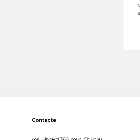
c
Contacte
șos. Hîncești 38A, mun. Chişinău