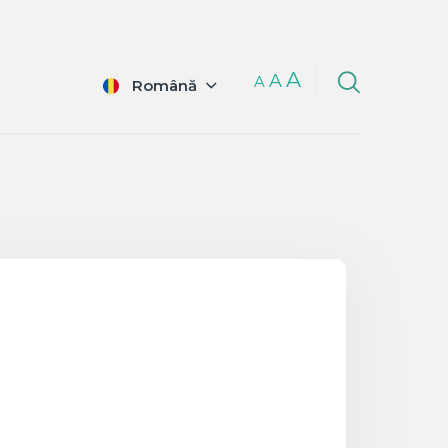
A
A
A
Română