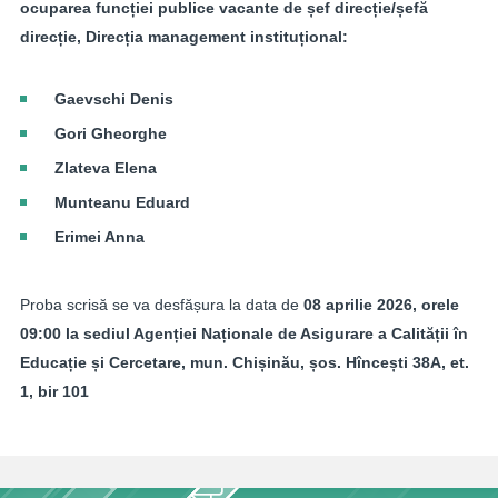
ocuparea funcției publice vacante de șef direcție/șefă
direcție, Direcția management instituțional:
Gaevschi Denis
Gori Gheorghe
Zlateva Elena
Munteanu Eduard
Erimei Anna
Proba scrisă se va desfășura la data de
08 aprilie 2026, orele
09:00 la sediul Agenției Naționale de Asigurare a Calității în
Educație și Cercetare, mun. Chișinău, șos. Hîncești 38A, et.
1, bir 101