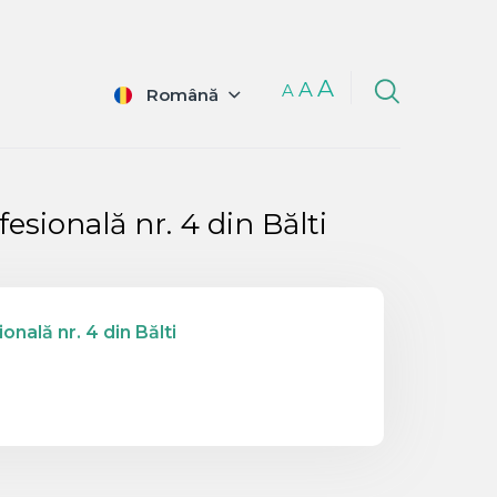
A
A
A
Română
fesională nr. 4 din Bălti
onală nr. 4 din Bălti