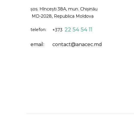
șos. Hîncești 38A, mun. Chişinău
MD-2028, Republica Moldova
22 54 54 11
telefon:
+373
email:
contact@anacec.md