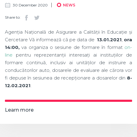
30 December 2020
NEWS
Share to:
Agenția Națională de Asigurare a Calității în Educație și
Cercetare Vă informează că pe data de
13.01.2021
,
ora
14:00,
va organiza o sesiune de formare în format
on-
line
pentru reprezentanții interesați ai instituțiilor de
formare continuă, inclusiv ai unităților de instruire a
conducătorilor auto, dosarele de evaluare ale cărora vor
fi depuse în sesiunea de recepționare a dosarelor din
8-
12.02.2021
.
Learn more