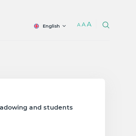
A
A
A
English
shadowing and students