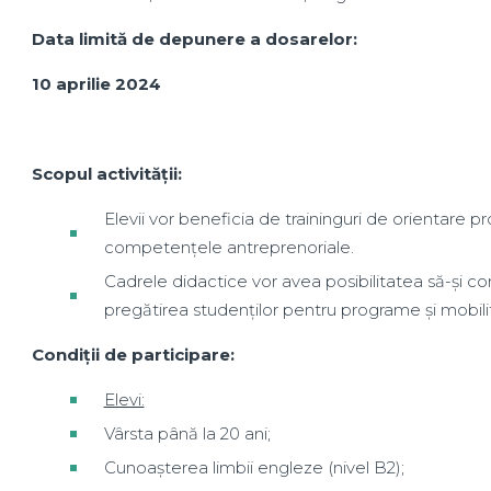
Data limită de depunere a dosarelor:
10 aprilie 2024
Scopul activității:
Elevii vor beneficia de traininguri de orientare pro
competențele antreprenoriale.
Cadrele didactice vor avea posibilitatea să-și cons
pregătirea studenților pentru programe și mobilită
Condiții de participare:
Elevi:
Vârsta până la 20 ani;
Cunoașterea limbii engleze (nivel B2);