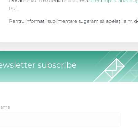
Dosarele vor fi expediate la adresa
directia.iptfc.anace
Pdf.
Pentru informații suplimentare sugerăm să apelați la nr. d
wsletter subscribe
ame