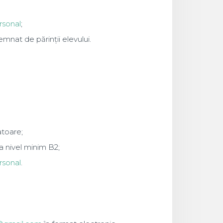
rsonal
;
mnat de părinții elevului.
atoare;
a nivel minim B2;
rsonal
.