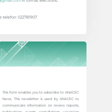
c@gmail.com
în format electronic
e telefon: 022781907.
This form enables you to subscribe to ANACEC
News. This newsletter is used by ANACEC to
communicate information on review reports,
publications, events, consultations, vacancies