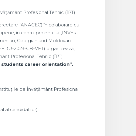
 Învățământ Profesional Tehnic (ÎPT).
 Cercetare (ANACEC) în colaborare cu
pene, în cadrul proiectului „INVEsT
Armenian, Georgian and Moldovan
US-EDU-2023-CB-VET) organizează,
ământ Profesional Tehnic (ÎPT)
students career orientation”.
nstituțiile de Învățământ Profesional
al al candidaților)