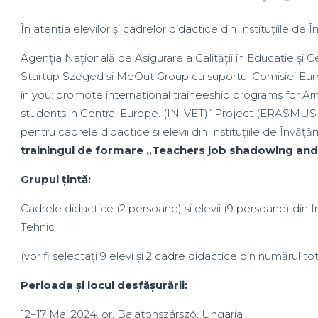
În atenția elevilor și cadrelor didactice din Instituțiile de
Agenția Națională de Asigurare a Calității în Educație și
Startup Szeged și MeOut Group cu suportul Comisiei Euro
in you: promote international traineeship programs for 
students in Central Europe. (IN-VET)” Project (ERASM
pentru cadrele didactice și elevii din Instituțiile de Învăț
trainingul de formare „Teachers job shadowing and 
Grupul țintă:
Cadrele didactice (2 persoane) și elevii (9 persoane) din I
Tehnic
(vor fi selectați 9 elevi și 2 cadre didactice din numărul tot
Perioada și locul desfășurării:
12–17 Mai 2024, or. Balatonszárszó, Ungaria