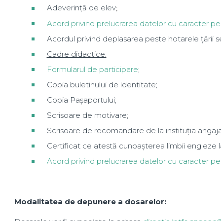
Adeverință de elev
;
Acord privind prelucrarea datelor cu caracter pe
Acordul privind deplasarea peste hotarele țării se
Cadre didactice:
Formularul de participare
;
Copia buletinului de identitate;
Copia Pașaportului;
Scrisoare de motivare;
Scrisoare de recomandare de la instituția angaj
Certificat ce atestă cunoașterea limbii engleze l
Acord privind prelucrarea datelor cu caracter pe
Modalitatea de depunere a dosarelor: