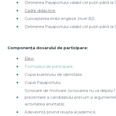
Deținerea Pașaportului valabil cel puțin până la
Cadre didactice:
Cunoașterea limbii engleze (nivel B2);
Deținerea Pașaportului valabil cel puțin până la
Componența dosarului de participare:
Elevi:
Formularul de participare
;
Copia buletinului de identitate;
Copia Pașaportului;
Scrisoare de motivare (scrisoarea nu va depăși 1
prezentare a candidatului precum și argumentele 
activitatea anunțată);
Adeverință privind reușita academică;