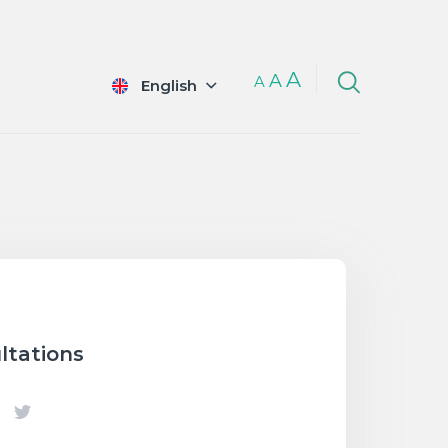
A
A
A
English
ltations