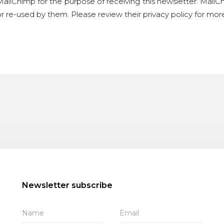
ailChimp for the purpose of receiving this newsletter. MailCh
r re-used by them. Please review their privacy policy for mo
Newsletter subscribe
Name
Email