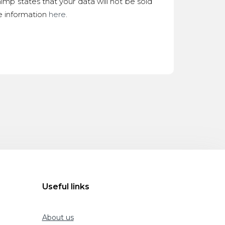
imp states that your data will not be sold
re information
here
.
Useful links
About us