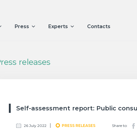
Press
Experts
Contacts
ress releases
Self-assessment report: Public consu
26 July 2022
PRESS RELEASES
Share to: