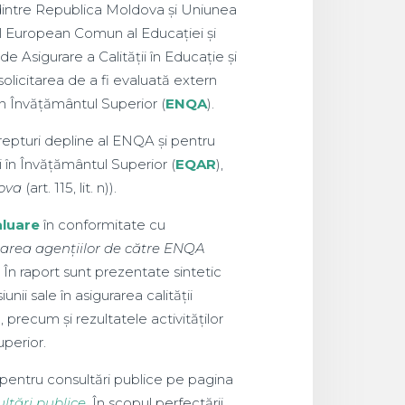
e dintre Republica Moldova și Uniunea
ul European Comun al Educației și
 Asigurare a Calității în Educație și
icitarea de a fi evaluată extern
în Învățământul Superior (
ENQA
).
epturi depline al ENQA și pentru
i în Învățământul Superior (
EQAR
),
dova
(art. 115, lit. n)).
aluare
în conformitate cu
luarea agențiilor de către ENQA
. În raport sunt prezentate sintetic
nii sale în asigurarea calității
precum și rezultatele activităților
uperior.
pentru consultări publice pe pagina
ltări publice
. În scopul perfectării