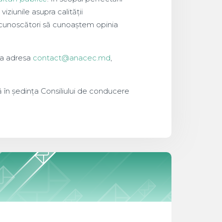
viziunile asupra calității
ecunoscători să cunoaștem opinia
la adresa
contact@anacec.md
,
ă în ședința Consiliului de conducere