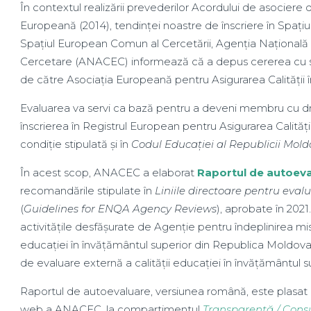
În contextul realizării prevederilor Acordului de asocier
Europeană (2014), tendinței noastre de înscriere în Spați
Spațiul European Comun al Cercetării, Agenția Națională de
Cercetare (ANACEC) informează că a depus cererea cu sol
de către Asociația Europeană pentru Asigurarea Calității 
Evaluarea va servi ca bază pentru a deveni membru cu dr
înscrierea în Registrul European pentru Asigurarea Calități
condiție stipulată și în
Codul Educației al Republicii Mol
În acest scop, ANACEC a elaborat
Raportul de autoev
recomandările stipulate în
Liniile directoare pentru eva
(
Guidelines for ENQA Agency Reviews
), aprobate în 2021
activitățile desfășurate de Agenție pentru îndeplinirea misiu
educației în învățământul superior din Republica Moldova, 
de evaluare externă a calității educației în învățământul s
Raportul de autoevaluare, versiunea română, este plasat 
web a ANACEC, la compartimentul
Transparență / Consu