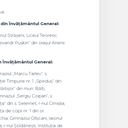
va.
r din Învățământul General:
-nul Strășeni, Liceul Teoretic
exandr Pușkin” din orașul Anenii
in Învățământul General:
mnaziul „Marcu Tarlev”, s.
e Timpurie nr. 1 „Spiriduș” din
ărțișor” din mun. Bălți,
mnaziul „Sergiu Coipan”, s.
a” din s. Selemet, r-nul Cimișlia,
 de copii nr. 1 din or.
ia, Gimnaziul Olișcani, raionul
, r-nul Șoldănești, Instituția de