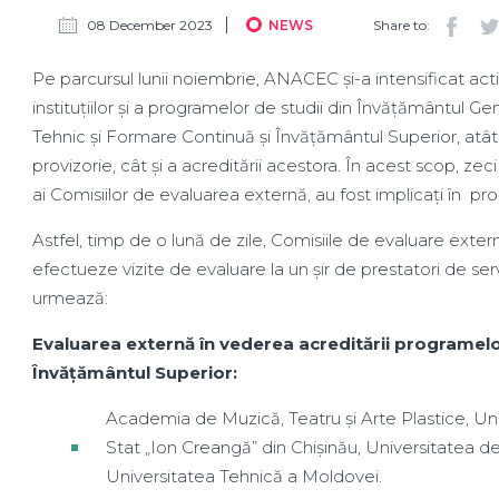
08 December 2023
NEWS
Share to:
Pe parcursul lunii noiembrie, ANACEC și-a intensificat acti
instituțiilor și a programelor de studii din Învățământul G
Tehnic și Formare Continuă și Învățământul Superior, atât 
provizorie, cât și a acreditării acestora. În acest scop, z
ai Comisiilor de evaluarea externă, au fost implicați în p
Astfel, timp de o lună de zile, Comisiile de evaluare exter
efectueze vizite de evaluare la un șir de prestatori de se
urmează:
Evaluarea externă în vederea acreditării programelor
Învățământul Superior:
Academia de Muzică, Teatru și Arte Plastice, U
Stat „Ion Creangă” din Chișinău, Universitatea de
Universitatea Tehnică a Moldovei.