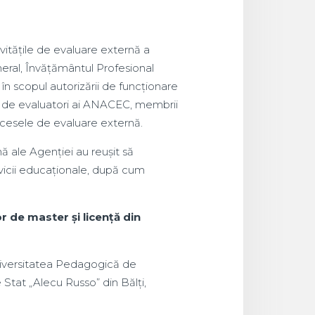
vitățile de evaluare externă a
eneral, Învățământul Profesional
în scopul autorizării de funcționare
eci de evaluatori ai ANACEC, membrii
rocesele de evaluare externă.
nă ale Agenției au reușit să
rvicii educaționale, după cum
 de master și licență din
niversitatea Pedagogică de
 Stat „Alecu Russo” din Bălți,