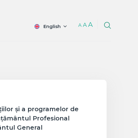
A
A
A
English
țiilor și a programelor de
vățământul Profesional
ântul General