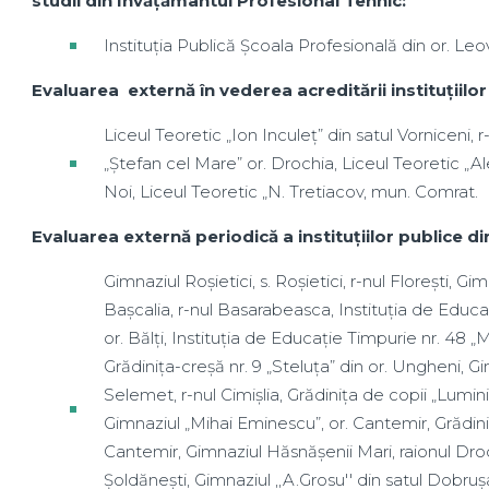
studii din Învățământul Profesional Tehnic:
Instituția Publică Școala Profesională din or. Leo
Evaluarea externă în vederea acreditării instituțiilo
Liceul Teoretic „Ion Inculeț” din satul Vorniceni, r
„Ștefan cel Mare” or. Drochia, Liceul Teoretic „Al
Noi, Liceul Teoretic „N. Tretiacov, mun. Comrat.
Evaluarea externă periodică a instituțiilor publice d
Gimnaziul Roșietici, s. Roșietici, r-nul Florești, Gi
Bașcalia, r-nul Basarabeasca, Instituția de Educați
or. Bălți, Instituția de Educație Timpurie nr. 48 „M
Grădinița-creșă nr. 9 „Steluța” din or. Ungheni, Gi
Selemet, r-nul Cimișlia, Grădinița de copii „Luminiț
Gimnaziul „Mihai Eminescu”, or. Cantemir, Grădinița
Cantemir, Gimnaziul Hăsnășenii Mari, raionul Droch
Șoldănești, Gimnaziul ,,A.Grosu'' din satul Dobrușa