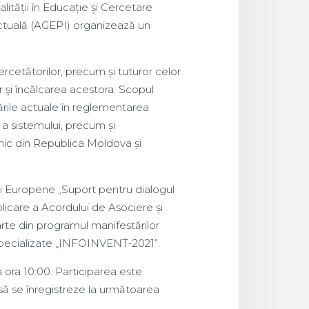
ității în Educație și Cercetare
ctuală (AGEPI) organizează un
rcetătorilor, precum și tuturor celor
r şi încălcarea acestora. Scopul
ările actuale în reglementarea
 a sistemului, precum și
ic din Republica Moldova și
ii Europene „Suport pentru dialogul
plicare a Acordului de Asociere și
rte din programul manifestărilor
 Specializate „INFOINVENT-2021”.
 ora 10:00. Participarea este
i să se înregistreze la următoarea