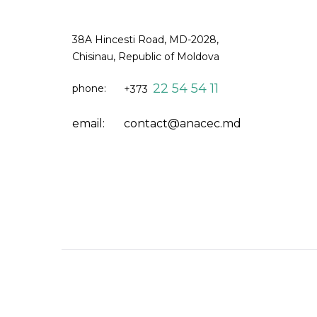
38A Hincesti Road, MD-2028,
Chisinau, Republic of Moldova
22 54 54 11
phone:
+373
email:
contact@anacec.md