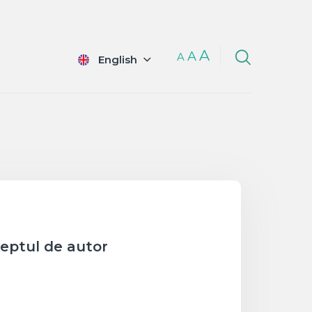
A
A
A
English
dreptul de autor