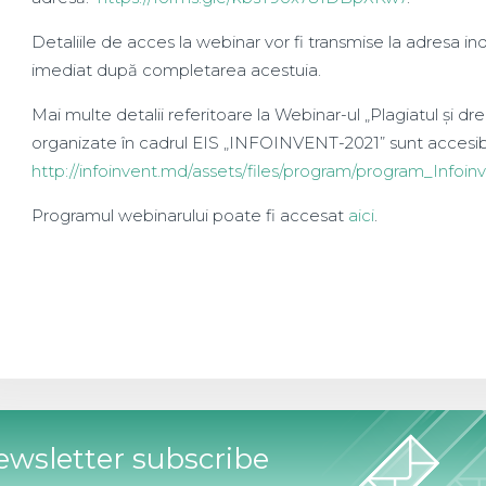
Detaliile de acces la webinar vor fi transmise la adresa ind
imediat după completarea acestuia.
Mai multe detalii referitoare la Webinar-ul „Plagiatul și d
organizate în cadrul EIS „INFOINVENT-2021” sunt accesib
http://infoinvent.md/assets/files/program/program_Infoin
Programul webinarului poate fi accesat
aici
.
wsletter subscribe