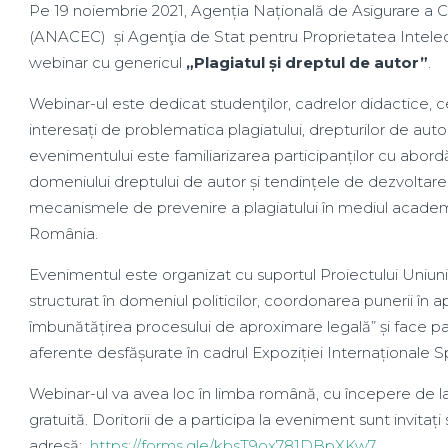
Pe 19 noiembrie 2021, Agenția Națională de Asigurare a Cal
(ANACEC) și Agenţia de Stat pentru Proprietatea Intele
webinar cu genericul
„Plagiatul și dreptul de autor”
.
Webinar-ul este dedicat studenţilor, cadrelor didactice, ce
interesați de problematica plagiatului, drepturilor de auto
evenimentului este familiarizarea participanților cu abord
domeniului dreptului de autor și tendințele de dezvoltare
mecanismele de prevenire a plagiatului în mediul academ
România.
Evenimentul este organizat cu suportul Proiectului Uniun
structurat în domeniul politicilor, coordonarea punerii în a
îmbunătățirea procesului de aproximare legală” și face pa
aferente desfășurate în cadrul Expoziției Internaționale
Webinar-ul va avea loc în limba română, cu începere de la
gratuită. Doritorii de a participa la eveniment sunt invitaț
adresă:
https://forms.gle/kbsT9ox781DBpXKw7
.