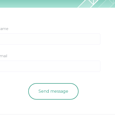
ame
mail