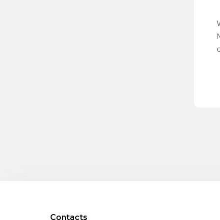
M
o
Contacts