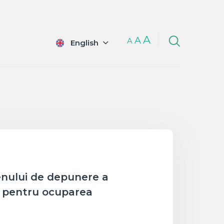
A
A
A
English
enului de depunere a
l pentru ocuparea